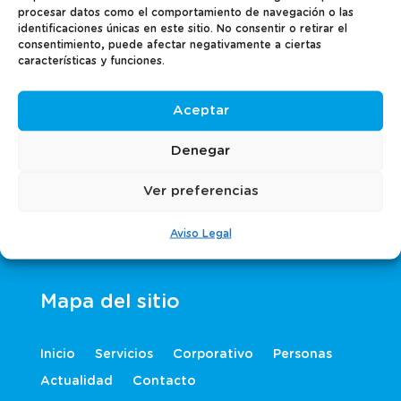
Sobre nosotros
procesar datos como el comportamiento de navegación o las
identificaciones únicas en este sitio. No consentir o retirar el
consentimiento, puede afectar negativamente a ciertas
características y funciones.
TQ Servicios es una empresa de outsorcing
estratégico de Grup Montaner, especialistas
en Recursos Humanos desde 1973.
Aceptar
Denegar
Contacta con nosotros
Ver preferencias
Carrer del Taquígraf Serra, 7, Planta 5
Aviso Legal
932 419 494
Mapa del sitio
Inicio
Servicios
Corporativo
Personas
Actualidad
Contacto