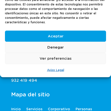
dispositivo. El consentimiento de estas tecnologías nos permitirá
procesar datos como el comportamiento de navegación o las
Sobre nosotros
identificaciones únicas en este sitio. No consentir o retirar el
consentimiento, puede afectar negativamente a ciertas
características y funciones.
TQ Servicios es una empresa de outsorcing
estratégico de Grup Montaner, especialistas
Aceptar
en Recursos Humanos desde 1973.
Denegar
Contacta con nosotros
Ver preferencias
Carrer del Taquígraf Serra, 7, Planta 5
Aviso Legal
932 419 494
Mapa del sitio
Inicio
Servicios
Corporativo
Personas